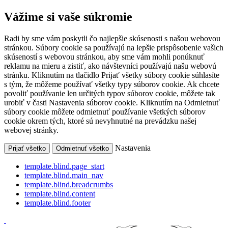
Vážime si vaše súkromie
Radi by sme vám poskytli čo najlepšie skúsenosti s našou webovou
stránkou. Súbory cookie sa používajú na lepšie prispôsobenie vašich
skúseností s webovou stránkou, aby sme vám mohli ponúknuť
reklamu na mieru a zistiť, ako návštevníci používajú našu webovú
stránku. Kliknutím na tlačidlo Prijať všetky súbory cookie súhlasíte
s tým, že môžeme používať všetky typy súborov cookie. Ak chcete
povoliť používanie len určitých typov súborov cookie, môžete tak
urobiť v časti Nastavenia súborov cookie. Kliknutím na Odmietnuť
súbory cookie môžete odmietnuť používanie všetkých súborov
cookie okrem tých, ktoré sú nevyhnutné na prevádzku našej
webovej stránky.
Nastavenia
Prijať všetko
Odmietnuť všetko
template.blind.page_start
template.blind.main_nav
template.blind.breadcrumbs
template.blind.content
template.blind.footer