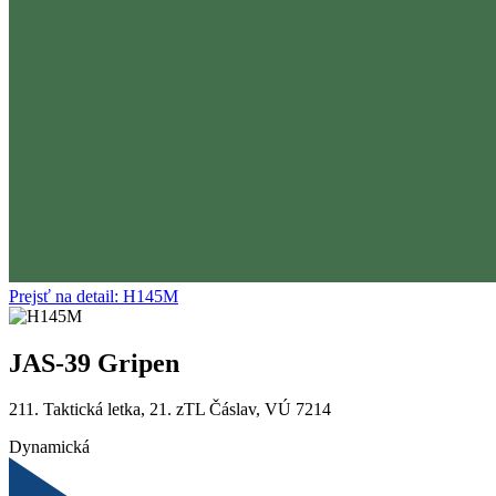
Prejsť na detail: H145M
JAS-39 Gripen
211. Taktická letka, 21. zTL Čáslav, VÚ 7214
Dynamická