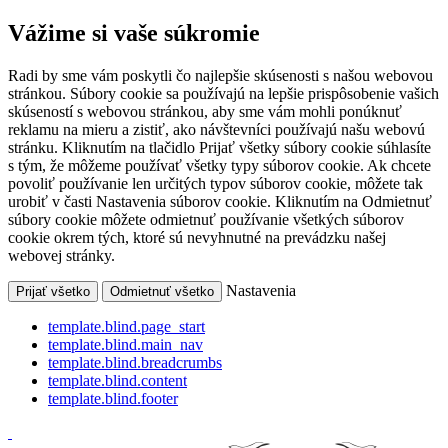
Vážime si vaše súkromie
Radi by sme vám poskytli čo najlepšie skúsenosti s našou webovou
stránkou. Súbory cookie sa používajú na lepšie prispôsobenie vašich
skúseností s webovou stránkou, aby sme vám mohli ponúknuť
reklamu na mieru a zistiť, ako návštevníci používajú našu webovú
stránku. Kliknutím na tlačidlo Prijať všetky súbory cookie súhlasíte
s tým, že môžeme používať všetky typy súborov cookie. Ak chcete
povoliť používanie len určitých typov súborov cookie, môžete tak
urobiť v časti Nastavenia súborov cookie. Kliknutím na Odmietnuť
súbory cookie môžete odmietnuť používanie všetkých súborov
cookie okrem tých, ktoré sú nevyhnutné na prevádzku našej
webovej stránky.
Nastavenia
Prijať všetko
Odmietnuť všetko
template.blind.page_start
template.blind.main_nav
template.blind.breadcrumbs
template.blind.content
template.blind.footer