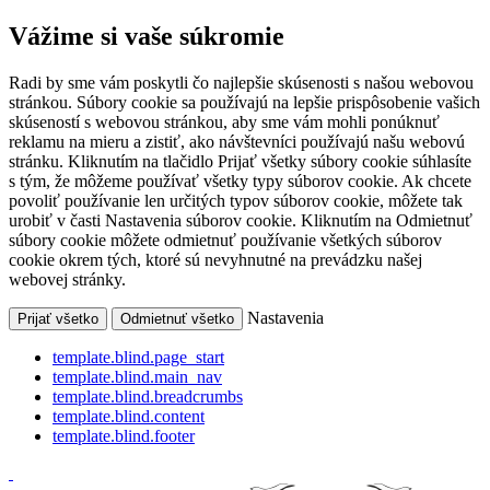
Vážime si vaše súkromie
Radi by sme vám poskytli čo najlepšie skúsenosti s našou webovou
stránkou. Súbory cookie sa používajú na lepšie prispôsobenie vašich
skúseností s webovou stránkou, aby sme vám mohli ponúknuť
reklamu na mieru a zistiť, ako návštevníci používajú našu webovú
stránku. Kliknutím na tlačidlo Prijať všetky súbory cookie súhlasíte
s tým, že môžeme používať všetky typy súborov cookie. Ak chcete
povoliť používanie len určitých typov súborov cookie, môžete tak
urobiť v časti Nastavenia súborov cookie. Kliknutím na Odmietnuť
súbory cookie môžete odmietnuť používanie všetkých súborov
cookie okrem tých, ktoré sú nevyhnutné na prevádzku našej
webovej stránky.
Nastavenia
Prijať všetko
Odmietnuť všetko
template.blind.page_start
template.blind.main_nav
template.blind.breadcrumbs
template.blind.content
template.blind.footer