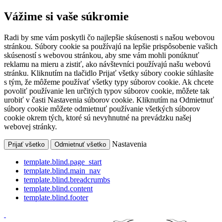
Vážime si vaše súkromie
Radi by sme vám poskytli čo najlepšie skúsenosti s našou webovou
stránkou. Súbory cookie sa používajú na lepšie prispôsobenie vašich
skúseností s webovou stránkou, aby sme vám mohli ponúknuť
reklamu na mieru a zistiť, ako návštevníci používajú našu webovú
stránku. Kliknutím na tlačidlo Prijať všetky súbory cookie súhlasíte
s tým, že môžeme používať všetky typy súborov cookie. Ak chcete
povoliť používanie len určitých typov súborov cookie, môžete tak
urobiť v časti Nastavenia súborov cookie. Kliknutím na Odmietnuť
súbory cookie môžete odmietnuť používanie všetkých súborov
cookie okrem tých, ktoré sú nevyhnutné na prevádzku našej
webovej stránky.
Nastavenia
Prijať všetko
Odmietnuť všetko
template.blind.page_start
template.blind.main_nav
template.blind.breadcrumbs
template.blind.content
template.blind.footer