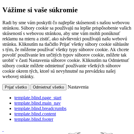
Vážime si vaše súkromie
Radi by sme vám poskytli čo najlepšie skúsenosti s našou webovou
stránkou. Súbory cookie sa používajú na lepšie prispôsobenie vašich
skúseností s webovou stránkou, aby sme vám mohli ponúknuť
reklamu na mieru a zistiť, ako návštevníci používajú našu webovú
stránku. Kliknutím na tlačidlo Prijať všetky súbory cookie súhlasíte
s tým, že môžeme používať všetky typy súborov cookie. Ak chcete
povoliť používanie len určitých typov súborov cookie, môžete tak
urobiť v časti Nastavenia súborov cookie. Kliknutím na Odmietnuť
súbory cookie môžete odmietnuť používanie všetkých súborov
cookie okrem tých, ktoré sú nevyhnutné na prevádzku našej
webovej stránky.
Nastavenia
Prijať všetko
Odmietnuť všetko
template.blind.page_start
template.blind.main_nav
template.blind.breadcrumbs
template.blind.content
template.blind.footer