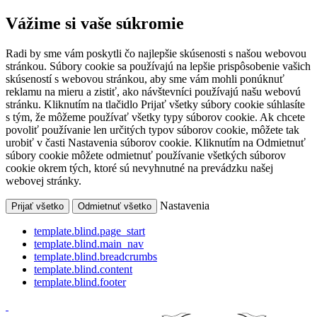
Vážime si vaše súkromie
Radi by sme vám poskytli čo najlepšie skúsenosti s našou webovou
stránkou. Súbory cookie sa používajú na lepšie prispôsobenie vašich
skúseností s webovou stránkou, aby sme vám mohli ponúknuť
reklamu na mieru a zistiť, ako návštevníci používajú našu webovú
stránku. Kliknutím na tlačidlo Prijať všetky súbory cookie súhlasíte
s tým, že môžeme používať všetky typy súborov cookie. Ak chcete
povoliť používanie len určitých typov súborov cookie, môžete tak
urobiť v časti Nastavenia súborov cookie. Kliknutím na Odmietnuť
súbory cookie môžete odmietnuť používanie všetkých súborov
cookie okrem tých, ktoré sú nevyhnutné na prevádzku našej
webovej stránky.
Nastavenia
Prijať všetko
Odmietnuť všetko
template.blind.page_start
template.blind.main_nav
template.blind.breadcrumbs
template.blind.content
template.blind.footer