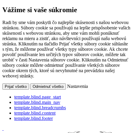
Vážime si vaše súkromie
Radi by sme vám poskytli čo najlepšie skúsenosti s našou webovou
stránkou. Súbory cookie sa používajú na lepšie prispôsobenie vašich
skúseností s webovou stránkou, aby sme vám mohli ponúknuť
reklamu na mieru a zistiť, ako návštevníci používajú našu webovú
stránku. Kliknutím na tlačidlo Prijať všetky súbory cookie súhlasíte
s tým, že môžeme používať všetky typy súborov cookie. Ak chcete
povoliť používanie len určitých typov súborov cookie, môžete tak
urobiť v časti Nastavenia súborov cookie. Kliknutím na Odmietnuť
súbory cookie môžete odmietnuť používanie všetkých súborov
cookie okrem tých, ktoré sú nevyhnutné na prevádzku našej
webovej stránky.
Nastavenia
Prijať všetko
Odmietnuť všetko
template.blind.page_start
template.blind.main_nav
template.blind.breadcrumbs
template.blind.content
template.blind.footer