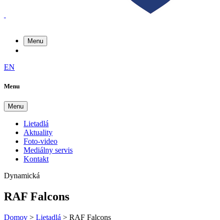
Menu
EN
Menu
Menu
Lietadlá
Aktuality
Foto-video
Mediálny servis
Kontakt
Dynamická
RAF Falcons
Domov
>
Lietadlá
>
RAF Falcons