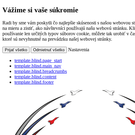
Vážime si vaše súkromie
Radi by sme vám poskytli čo najlepšie skúsenosti s našou webovou s
na mieru a zistiť, ako návštevníci používajú našu webovú stránku. Kl
používanie len určitých typov súborov cookie, môžete tak urobiť v 
ktoré sú nevyhnutné na prevádzku našej webovej stránky.
Nastavenia
Prijať všetko
Odmietnuť všetko
template.blind.page_start
template.blind.main_nav
template.blind.breadcrumbs
template.blind.content
template.blind.footer