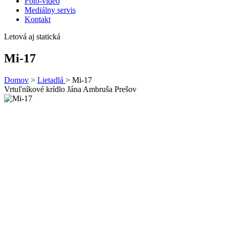
Foto-video
Mediálny servis
Kontakt
Letová aj statická
Mi-17
Domov
>
Lietadlá
>
Mi-17
Vrtuľníkové krídlo Jána Ambruša Prešov