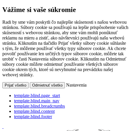
Vážime si vaše súkromie
Radi by sme vám poskytli čo najlepšie skúsenosti s našou webovou
stránkou. Súbory cookie sa používajú na lepšie prispôsobenie vašich
skúseností s webovou stránkou, aby sme vám mohli ponúknuť
reklamu na mieru a zistiť, ako návštevníci používajú našu webovú
stránku. Kliknutím na tlačidlo Prijať všetky súbory cookie súhlasíte
s tým, že môžeme používať všetky typy súborov cookie. Ak chcete
povoliť používanie len určitých typov súborov cookie, môžete tak
urobiť v časti Nastavenia súborov cookie. Kliknutím na Odmietnuť
súbory cookie môžete odmietnuť používanie všetkých súborov
cookie okrem tých, ktoré sú nevyhnutné na prevádzku našej
webovej stránky.
Nastavenia
Prijať všetko
Odmietnuť všetko
template.blind.page_start
template.blind.main_nav
template.blind.breadcrumbs
template.blind.content
template.blind.footer