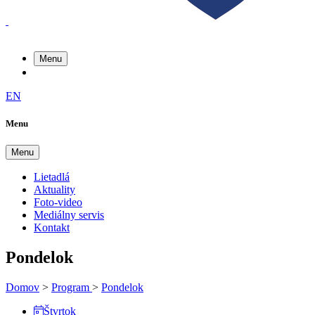
Menu
EN
Menu
Menu
Lietadlá
Aktuality
Foto-video
Mediálny servis
Kontakt
Pondelok
Domov
>
Program
>
Pondelok
Štvrtok