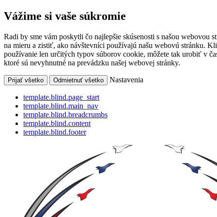
Vážime si vaše súkromie
Radi by sme vám poskytli čo najlepšie skúsenosti s našou webovou s
na mieru a zistiť, ako návštevníci používajú našu webovú stránku. Kl
používanie len určitých typov súborov cookie, môžete tak urobiť v 
ktoré sú nevyhnutné na prevádzku našej webovej stránky.
Nastavenia
Prijať všetko
Odmietnuť všetko
template.blind.page_start
template.blind.main_nav
template.blind.breadcrumbs
template.blind.content
template.blind.footer