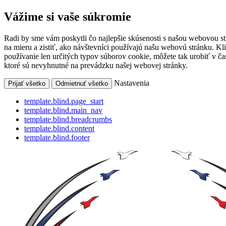
Vážime si vaše súkromie
Radi by sme vám poskytli čo najlepšie skúsenosti s našou webovou s
na mieru a zistiť, ako návštevníci používajú našu webovú stránku. Kl
používanie len určitých typov súborov cookie, môžete tak urobiť v 
ktoré sú nevyhnutné na prevádzku našej webovej stránky.
Nastavenia
Prijať všetko
Odmietnuť všetko
template.blind.page_start
template.blind.main_nav
template.blind.breadcrumbs
template.blind.content
template.blind.footer