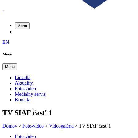
Menu
EN
Menu
Menu
Lietadlá
Aktuality
Foto-video
Mediálny servis
Kontakt
TV SIAF časť 1
Domov
>
Foto-video
>
Videogaléria
>
TV SIAF časť 1
Foto-video