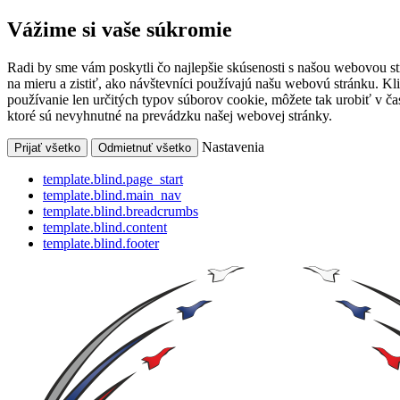
Vážime si vaše súkromie
Radi by sme vám poskytli čo najlepšie skúsenosti s našou webovou s
na mieru a zistiť, ako návštevníci používajú našu webovú stránku. Kl
používanie len určitých typov súborov cookie, môžete tak urobiť v 
ktoré sú nevyhnutné na prevádzku našej webovej stránky.
Nastavenia
Prijať všetko
Odmietnuť všetko
template.blind.page_start
template.blind.main_nav
template.blind.breadcrumbs
template.blind.content
template.blind.footer