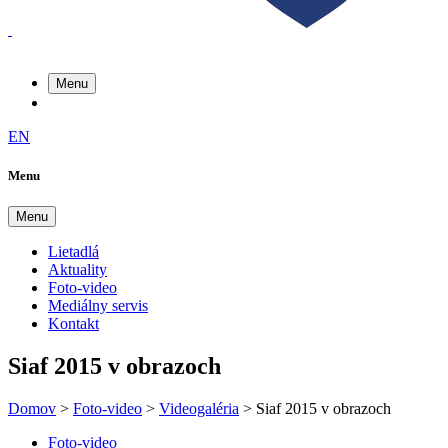
Menu
EN
Menu
Menu
Lietadlá
Aktuality
Foto-video
Mediálny servis
Kontakt
Siaf 2015 v obrazoch
Domov
>
Foto-video
>
Videogaléria
>
Siaf 2015 v obrazoch
Foto-video