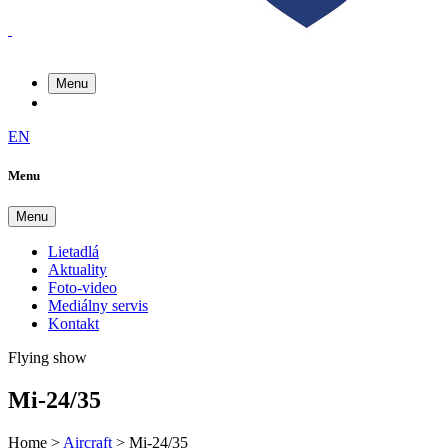
Menu
EN
Menu
Menu
Lietadlá
Aktuality
Foto-video
Mediálny servis
Kontakt
Flying show
Mi-24/35
Home
>
Aircraft
>
Mi-24/35