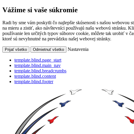
Vážime si vaše súkromie
Radi by sme vám poskytli čo najlepšie skúsenosti s našou webovou s
na mieru a zistiť, ako návštevníci používajú našu webovú stránku. Kl
používanie len určitých typov súborov cookie, môžete tak urobiť v 
ktoré sú nevyhnutné na prevádzku našej webovej stránky.
Nastavenia
Prijať všetko
Odmietnuť všetko
template.blind.page_start
template.blind.main_nav
template.blind.breadcrumbs
template.blind.content
template.blind.footer