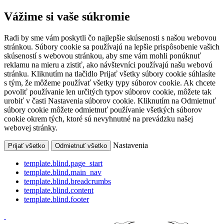
Vážime si vaše súkromie
Radi by sme vám poskytli čo najlepšie skúsenosti s našou webovou
stránkou. Súbory cookie sa používajú na lepšie prispôsobenie vašich
skúseností s webovou stránkou, aby sme vám mohli ponúknuť
reklamu na mieru a zistiť, ako návštevníci používajú našu webovú
stránku. Kliknutím na tlačidlo Prijať všetky súbory cookie súhlasíte
s tým, že môžeme používať všetky typy súborov cookie. Ak chcete
povoliť používanie len určitých typov súborov cookie, môžete tak
urobiť v časti Nastavenia súborov cookie. Kliknutím na Odmietnuť
súbory cookie môžete odmietnuť používanie všetkých súborov
cookie okrem tých, ktoré sú nevyhnutné na prevádzku našej
webovej stránky.
Nastavenia
Prijať všetko
Odmietnuť všetko
template.blind.page_start
template.blind.main_nav
template.blind.breadcrumbs
template.blind.content
template.blind.footer