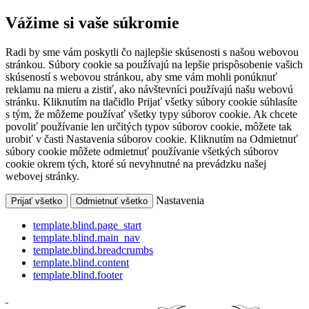
Vážime si vaše súkromie
Radi by sme vám poskytli čo najlepšie skúsenosti s našou webovou
stránkou. Súbory cookie sa používajú na lepšie prispôsobenie vašich
skúseností s webovou stránkou, aby sme vám mohli ponúknuť
reklamu na mieru a zistiť, ako návštevníci používajú našu webovú
stránku. Kliknutím na tlačidlo Prijať všetky súbory cookie súhlasíte
s tým, že môžeme používať všetky typy súborov cookie. Ak chcete
povoliť používanie len určitých typov súborov cookie, môžete tak
urobiť v časti Nastavenia súborov cookie. Kliknutím na Odmietnuť
súbory cookie môžete odmietnuť používanie všetkých súborov
cookie okrem tých, ktoré sú nevyhnutné na prevádzku našej
webovej stránky.
Nastavenia
Prijať všetko
Odmietnuť všetko
template.blind.page_start
template.blind.main_nav
template.blind.breadcrumbs
template.blind.content
template.blind.footer